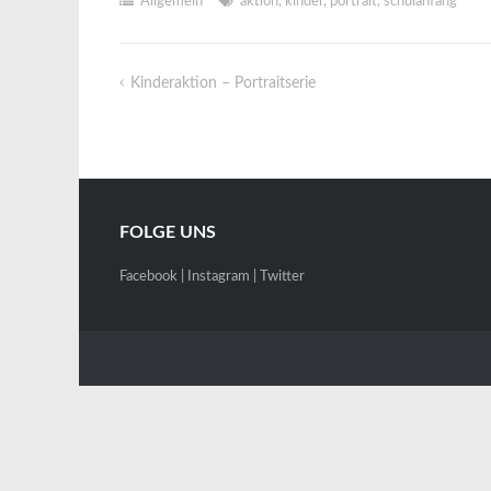
Allgemein
aktion
,
kinder
,
portrait
,
schulanfang
Kinderaktion – Portraitserie
Beitragsnavigation
FOLGE UNS
Facebook
|
Instagram
|
Twitter