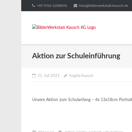
Direkt
+49 9561 6208696
foto@bilderwerkstatt-kausch.de
zum
Inhalt
Aktion zur Schuleinführung
31. Juli 2021
Angela Kausch
Unsere Aktion zum Schulanfang – 4x 13x18cm Portrait